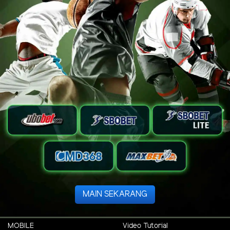
MAIN SEKARANG
MOBILE
Video Tutorial