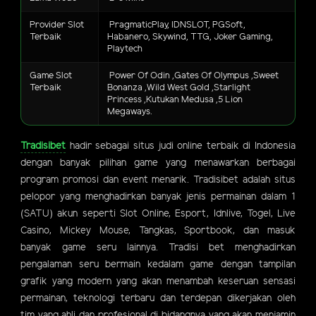
Provider Slot
PragmaticPlay, IDNSLOT, PGSoft,
Terbaik
Habanero, Skywind, TTG, Joker Gaming,
Playtech
Game Slot
Power Of Odin ,Gates Of Olympus ,Sweet
Terbaik
Bonanza ,Wild West Gold ,Starlight
Princess ,Kutukan Medusa ,5 Lion
Megaways.
Tradisibet
hadir sebagai situs judi online terbaik di Indonesia
dengan banyak pilihan game yang menawarkan berbagai
program promosi dan event menarik. Tradisibet adalah situs
pelopor yang menghadirkan banyak jenis permainan dalam 1
(SATU) akun seperti Slot Online, Esport, Idnlive, Togel, Live
Casino, Mickey Mouse, Tangkas, Sportbook, dan masuk
banyak game seru lainnya. Tradisi bet menghadirkan
pengalaman seru bermain kedalam game dengan tampilan
grafik yang modern yang akan menambah keseruan sensasi
permainan, teknologi terbaru dan terdepan dikerjakan oleh
tim yang ahli dan profesional di bidangnya yang akan menjamin