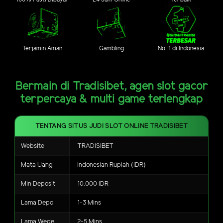
Terjamin Aman
Gambling
No. 1 di Indonesia
Bermain di Tradisibet, agen slot gacor
terpercaya & multi game terlengkap
TENTANG SITUS JUDI SLOT ONLINE TRADISIBET
Website
TRADISIBET
Mata Uang
Indonesian Rupiah (IDR)
Min Deposit
10.000 IDR
Lama Depo
1-3 Mins
Lama Wede
2-5 Mins